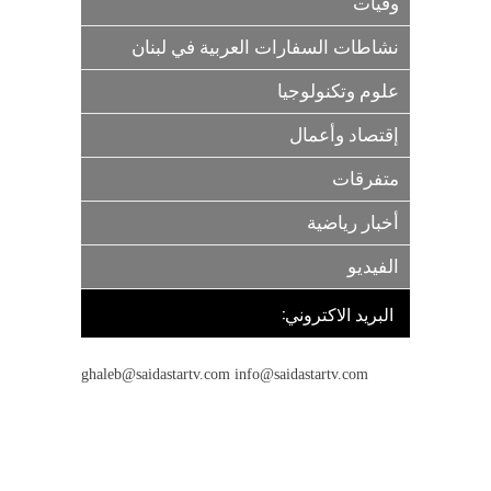
وفيات
نشاطات السفارات العربية في لبنان
علوم وتكنولوجيا
إقتصاد وأعمال
متفرقات
أخبار رياضية
الفيديو
البريد الاكتروني:
ghaleb@saidastartv.com info@saidastartv.com