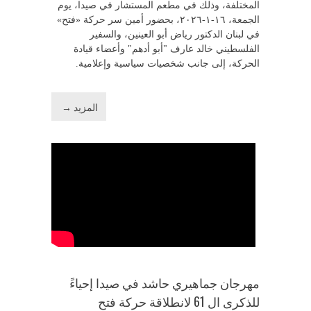
المختلفة، وذلك في مطعم المستشار في صيدا، يوم
الجمعة، ١٦-١-٢٠٢٦، بحضور أمين سر حركة «فتح»
في لبنان الدكتور رياض أبو العينين، والسفير
الفلسطيني خالد عارف "أبو أدهم" وأعضاء قيادة
الحركة، إلى جانب شخصيات سياسية وإعلامية.
المزيد →
مهرجان جماهيري حاشد في صيدا إحياءً
للذكرى ال 61 لانطلاقة حركة فتح