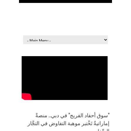
الرئيسية
تواصل معنا
"سوق أحفاد الفريج" في دبي.. منصةٌ
إماراتيةٌ تَخْتبر موهبة التفاوض في التجَّار
الصِّغار