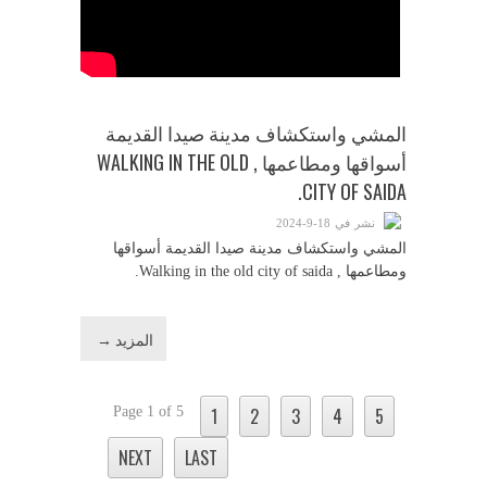
المشي واستكشاف مدينة صيدا القديمة
أسواقها ومطاعمها , WALKING IN THE OLD
CITY OF SAIDA.
نشر في 18-9-2024
المشي واستكشاف مدينة صيدا القديمة أسواقها
ومطاعمها , Walking in the old city of saida.
المزيد →
Page 1 of 5
1
2
3
4
5
NEXT
LAST