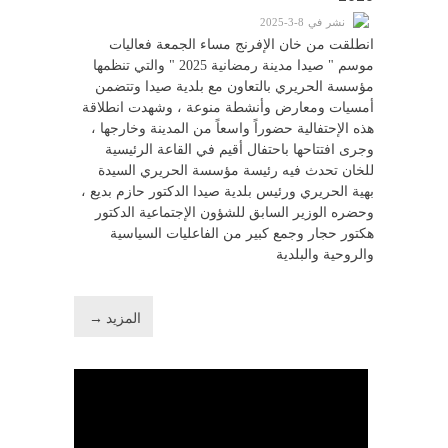
نشر في 8-3-2025
انطلقت من خان الإفرنج مساء الجمعة فعاليات
موسم " صيدا مدينة رمضانية 2025 " والتي تنظمها
مؤسسة الحريري بالتعاون مع بلدية صيدا وتتضمن
أمسيات ومعارض وأنشطة منوعة ، وشهدت انطلاقة
هذه الإحتفالية حضوراً واسعاً من المدينة وخارجها ،
وجرى افتتاحها باحتفال أقيم في القاعة الرئيسية
للخان تحدث فيه رئيسة مؤسسة الحريري السيدة
بهية الحريري ورئيس بلدية صيدا الدكتور حازم بديع ،
وحضره الوزير السابق للشؤون الإجتماعية الدكتور
هكتور حجار وجمع كبير من الفاعليات السياسية
والروحية والبلدية
المزيد →