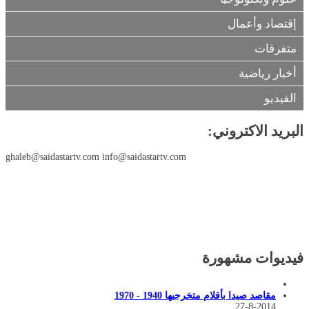
إقتصاد وأعمال
متفرقات
أخبار رياضية
الفيديو
البريد الاكتروني:
ghaleb@saidastartv.com info@saidastartv.com
فيديوات مشهورة
مقاصد صيدا بأقلام متخرجيها 1940 - 1970
27-8-2014